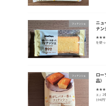
ニュ
フィナンシェ
ナン
★★★
を使っ
ロー
フィナンシェ
品）
★★★
ェ」2
194