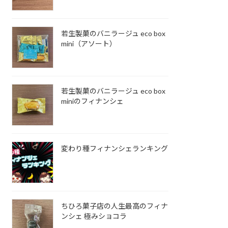
若生製菓のバニラージュ eco box
mini（アソート）
若生製菓のバニラージュ eco box
miniのフィナンシェ
変わり種フィナンシェランキング
ちひろ菓子店の人生最高のフィナ
ンシェ 極みショコラ