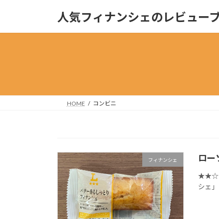
コ
ナ
人気フィナンシェのレビュー
ン
ビ
テ
ゲ
ン
ー
ツ
シ
へ
ョ
ス
ン
キ
に
ッ
移
HOME
コンビニ
プ
動
ロー
フィナンシェ
★★☆
シェ」