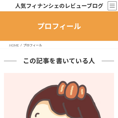
コ
ナ
人気フィナンシェのレビューブログ
ン
ビ
テ
ゲ
ン
ー
ツ
シ
プロフィール
へ
ョ
ス
ン
キ
に
ッ
移
HOME
プロフィール
プ
動
この記事を書いている人