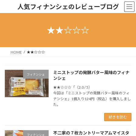
コ
ナ
人気フィナンシェのレビューブログ
ン
ビ
テ
ゲ
ン
ー
ツ
シ
★★☆☆☆
へ
ョ
ス
ン
キ
に
ッ
移
HOME
★★☆☆☆
プ
動
ミニストップの発酵バター風味のフィナ
フィナンシェ
ンシェ
★★☆☆☆「（2.0 / 5）
今回は「ミニストップの発酵バター風味のフィ
ナンシェ」1個入り124円（税込）を購入しまし
た。
続きを読む
不二家の７枚カントリーマアムマイスタ
フィナンシェ