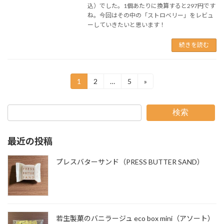
込）でした。1個あたりに換算すると297円です
ね。今回はその中の「ストロベリー」をレビュ
ーしていきたいと思います！
続きを読む
投
1
2
…
5
»
固
固
固
定
定
定
稿
ペ
ペ
ペ
ー
ー
ー
の
検索
ジ
ジ
ジ
ペ
最近の投稿
ー
プレスバターサンド（PRESS BUTTER SAND）
ジ
送
り
若生製菓のバニラージュ eco box mini（アソート）