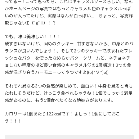
ってるー！…って思ったら、これはキャラメルソースらしい。なん
かホームページの写真ではもっとキャラメル色のキャラメルっぽ
いのが入ってたけど、実際はなんか白っぽい… ちょっと、写真詐
欺じゃないΣ（ﾟдﾟlll）！？
でも、味は美味しい！！！！
硬すぎはないけど、固めのクッキー…甘すぎないから、中身とのバ
ランスが良いんでしょう！、そして2つのクッキーで挟まれたフレ
ッシュなバターを使ったなめらかバタークリームと、ネチョネチ
ョしない程度のほど良い食感のキャラメル♡の2層構造！3つの食
感が混ざり合うハーモニーってやつですよ((o(^∇^)o))
それぞれ異なる3つの食感が楽しめて、面白い！中身を見ると胃も
たれしそうだけど、けっこう食べれちゃうね！1個でしっかり満足
感があるのに、もう1個食べたくなる絶妙さがあります。
カロリーは1個あたり122kcalです！よしっ！1個にしておこ
う！！！