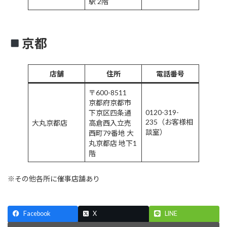
駅 2階
京都
店舗
住所
電話番号
〒600-8511
京都府京都市
0120-319-
下京区四条通
235（お客様相
大丸京都店
高倉西入立売
談室）
西町79番地 大
丸京都店 地下1
階
※その他各所に催事店舗あり
Facebook
X
LINE