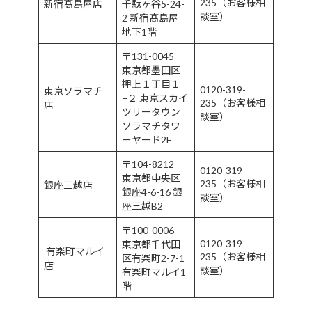
235（お客様相
新宿髙島屋店
千駄ヶ谷5-24-
談室）
2 新宿髙島屋
地下1階
〒131-0045
東京都墨田区
押上１丁目１
0120-319-
東京ソラマチ
−２ 東京スカイ
235（お客様相
店
ツリータウン
談室）
ソラマチタワ
ーヤード2F
〒104-8212
0120-319-
東京都中央区
235（お客様相
銀座三越店
銀座4-6-16 銀
談室）
座三越B2
〒100-0006
0120-319-
東京都千代田
有楽町マルイ
235（お客様相
区有楽町2-7-1
店
談室）
有楽町マルイ1
階