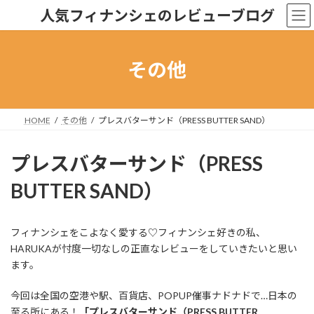
コ
ナ
人気フィナンシェのレビューブログ
ン
ビ
テ
ゲ
ン
ー
ツ
シ
その他
へ
ョ
ス
ン
キ
に
ッ
移
HOME
その他
プレスバターサンド（PRESS BUTTER SAND）
プ
動
プレスバターサンド（PRESS
BUTTER SAND）
フィナンシェをこよなく愛する♡フィナンシェ好きの私、
HARUKAが忖度一切なしの正直なレビューをしていきたいと思い
ます。
今回は全国の空港や駅、百貨店、POPUP催事ナドナドで…日本の
至る所にある！
「プレスバターサンド（PRESS BUTTER