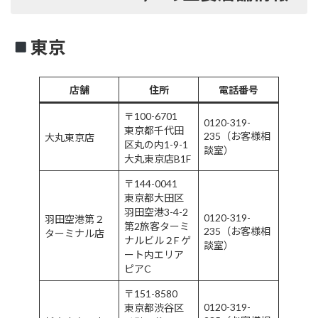
東京
店舗
住所
電話番号
〒100-6701
0120-319-
東京都千代田
235（お客様相
大丸東京店
区丸の内1-9-1
談室）
大丸東京店B1F
〒144-0041
東京都大田区
羽田空港3-4-2
0120-319-
羽田空港第２
第2旅客ターミ
235（お客様相
ターミナル店
ナルビル２F ゲ
談室）
ート内エリア
ピアC
〒151-8580
0120-319-
東京都渋谷区