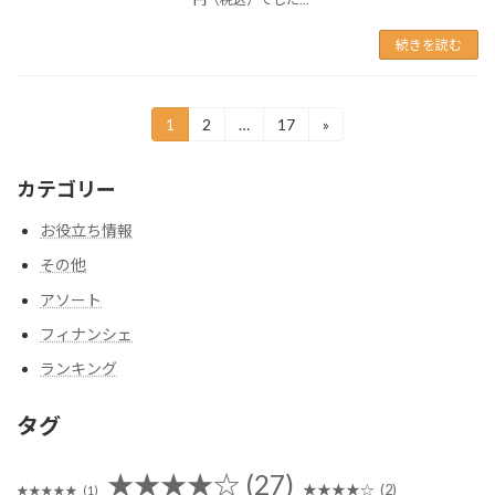
続きを読む
投
1
2
…
17
»
固
固
固
定
定
定
稿
ペ
ペ
ペ
カテゴリー
ー
ー
ー
の
ジ
ジ
ジ
ペ
お役立ち情報
その他
ー
アソート
ジ
フィナンシェ
送
ランキング
り
タグ
★★★★☆
(27)
★★★★☆
(2)
★★★★★
(1)