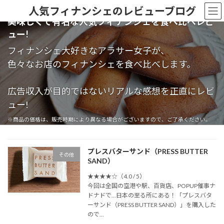
コ
ナ
人気フィナンシェのレビューブログ
ン
ビ
美味しくて有名な人気フィナンシェを食べ比べレビ
テ
ゲ
ュー!
ン
ー
ツ
シ
フィナンシェ大好きなアラサー女子が、
へ
ョ
色々なお店のフィナンシェを食べ比べします。
ス
ン
キ
に
ッ
移
広告収入が目的ではないリアルな感想を正直にレビ
プ
動
ュー!
※商品の価格は、販売時期により異なる場合がございますので、ご了承ください。
プレスバターサンド（PRESS BUTTER
その他
SAND）
★★★★☆（4.0 / 5）
今回は全国の空港や駅、百貨店、POPUP催事ナ
ドナドで…日本の至る所にある！「プレスバタ
ーサンド（PRESS BUTTER SAND）」を購入した
ので...