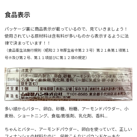
食品表示
パッケージ裏に商品表示が載っているので、見ていきましょう！
使用されている原材料は含有料が多いものから表示するように法
律で決まっています！！
（食品衛生法施行規則（昭和２３年厚生省令第２３号）第２１条第１項第１
号ホ及び第２号、第１１項並びに第１２項の規定）
多い順からバター、卵白、砂糖、粉糖、アーモンドパウダー、小
麦粉、ショートニング、食塩/膨張剤、乳化剤、香料…
ちゃんとバター、アーモンドパウダー、卵白を使っていて、正しい
フィナンシェの材料なのに、何故こんなにパウンドケーキな