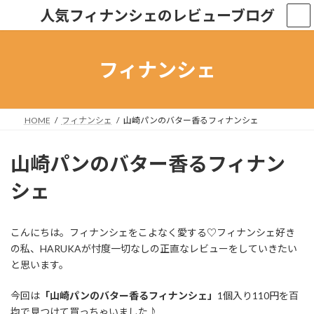
コ
ナ
人気フィナンシェのレビューブログ
ン
ビ
テ
ゲ
ン
ー
ツ
シ
フィナンシェ
へ
ョ
ス
ン
キ
に
ッ
移
HOME
フィナンシェ
山崎パンのバター香るフィナンシェ
プ
動
山崎パンのバター香るフィナン
シェ
こんにちは。フィナンシェをこよなく愛する♡フィナンシェ好き
の私、HARUKAが忖度一切なしの正直なレビューをしていきたい
と思います。
今回は
「山崎パンのバター香るフィナンシェ」
1個入り110円を百
均で見つけて買っちゃいました♪