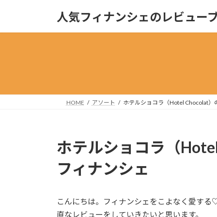
コ
ナ
人気フィナンシェのレビュー
ン
ビ
テ
ゲ
ン
ー
ツ
シ
へ
ョ
ス
ン
キ
に
ッ
移
HOME
アソート
ホテルショコラ（Hotel Chocol
プ
動
ホテルショコラ（Hotel
フィナンシェ
こんにちは。フィナンシェをこよなく愛する♡
直なレビューをしていきたいと思います。