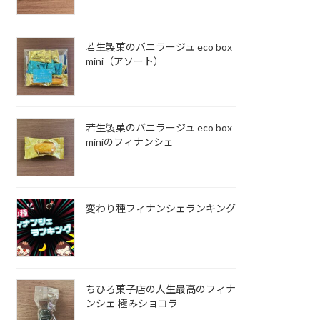
若生製菓のバニラージュ eco box
mini（アソート）
若生製菓のバニラージュ eco box
miniのフィナンシェ
変わり種フィナンシェランキング
ちひろ菓子店の人生最高のフィナ
ンシェ 極みショコラ