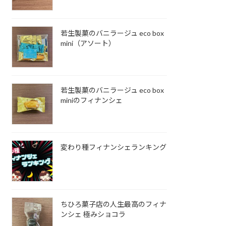
若生製菓のバニラージュ eco box
mini（アソート）
若生製菓のバニラージュ eco box
miniのフィナンシェ
変わり種フィナンシェランキング
ちひろ菓子店の人生最高のフィナ
ンシェ 極みショコラ