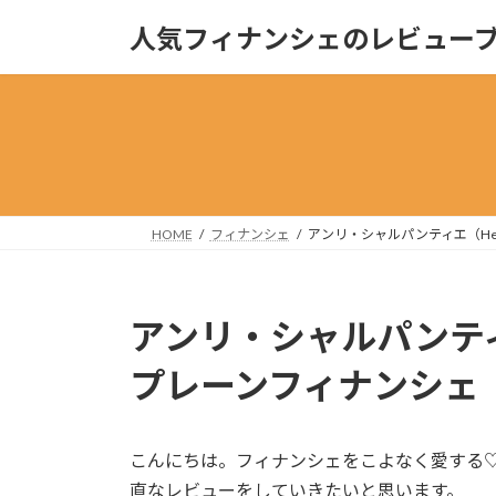
コ
ナ
人気フィナンシェのレビュー
ン
ビ
テ
ゲ
ン
ー
ツ
シ
へ
ョ
ス
ン
キ
に
ッ
移
HOME
フィナンシェ
アンリ・シャルパンティエ（Henr
プ
動
アンリ・シャルパンティエ（
プレーンフィナンシェ
こんにちは。フィナンシェをこよなく愛する♡
直なレビューをしていきたいと思います。