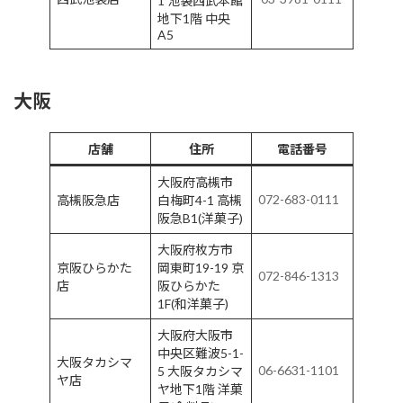
1 池袋西武本館
地下1階 中央
A5
大阪
店舗
住所
電話番号
大阪府高槻市
072-683-0111
高槻阪急店
白梅町4-1 高槻
阪急B1(洋菓子)
大阪府枚方市
京阪ひらかた
岡東町19-19 京
072-846-1313
店
阪ひらかた
1F(和洋菓子)
大阪府大阪市
中央区難波5-1-
大阪タカシマ
06-6631-1101
5 大阪タカシマ
ヤ店
ヤ地下1階 洋菓