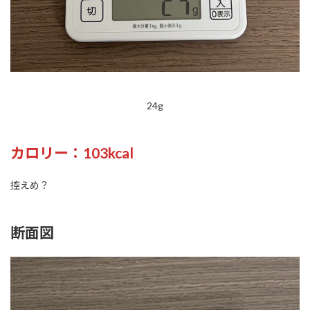
24g
カロリー：103kcal
控えめ？
断面図