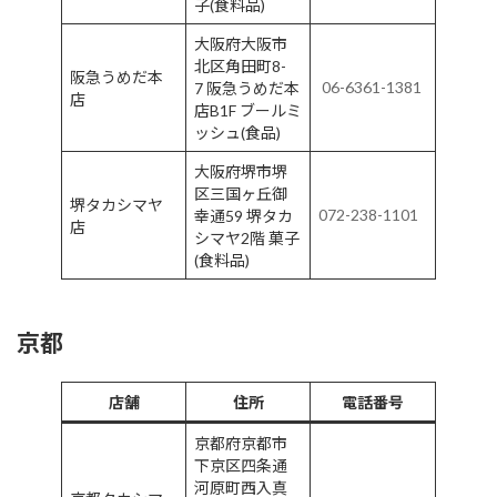
子(食料品)
大阪府大阪市
北区角田町8-
阪急うめだ本
06-6361-1381
7 阪急うめだ本
店
店B1F ブールミ
ッシュ(食品)
大阪府堺市堺
区三国ヶ丘御
堺タカシマヤ
072-238-1101
幸通59 堺タカ
店
シマヤ2階 菓子
(食料品)
京都
店舗
住所
電話番号
京都府京都市
下京区四条通
河原町西入真