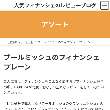
コ
ナ
人気フィナンシェのレビューブログ
ン
ビ
テ
ゲ
ン
ー
ツ
シ
アソート
へ
ョ
ス
ン
キ
に
ッ
移
HOME
アソート
ブールミッシュのフィナンシェ プレーン
プ
動
ブールミッシュのフィナンシェ
プレーン
こんにちは。フィナンシェをこよなく愛する♡フィナンシェ好き
の私、HARUKAが忖度一切なしの正直なレビューをしていきたい
と思います。
今回は通販で購入した「ブールミッシュのグランリュクシュ」の
アソートに入っていた「フィナンシェ(プレーン)」について細かく