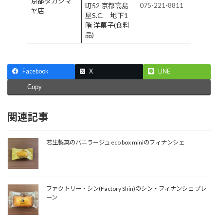
京都タカシマ
075-221-8811
町52 京都高島
ヤ店
屋S.C. 地下1
階 洋菓子(食料
品)
Facebook
X
LINE
Copy
関連記事
若生製菓のバニラージュ eco box miniのフィナンシェ
ファクトリー・シン(Factory Shin)のシン・フィナンシェ プレ
ーン