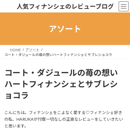
コ
ナ
人気フィナンシェのレビューブログ
ン
ビ
テ
ゲ
ン
ー
ツ
シ
アソート
へ
ョ
ス
ン
キ
に
ッ
移
HOME
アソート
プ
動
コート・ダジュールの苺の想いハートフィナンシェとサブレショコラ
コート・ダジュールの苺の想い
ハートフィナンシェとサブレシ
ョコラ
こんにちは。フィナンシェをこよなく愛する♡フィナンシェ好き
の私、HARUKAが忖度一切なしの正直なレビューをしていきたい
と思います。