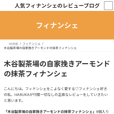
コ
ナ
人気フィナンシェのレビューブログ
ン
ビ
テ
ゲ
ン
ー
ツ
シ
フィナンシェ
へ
ョ
ス
ン
キ
に
ッ
移
HOME
フィナンシェ
プ
動
木谷製茶場の自家挽きアーモンドの抹茶フィナンシェ
木谷製茶場の自家挽きアーモンド
の抹茶フィナンシェ
こんにちは。フィナンシェをこよなく愛する♡フィナンシェ好き
の私、HARUKAが忖度一切なしの正直なレビューをしていきたい
と思います。
「木谷製茶場の自家挽きアーモンドの抹茶フィナンシェ」
8個入り