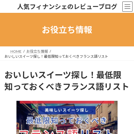
コ
ナ
人気フィナンシェのレビューブログ
ン
ビ
テ
ゲ
ン
ー
ツ
シ
お役立ち情報
へ
ョ
ス
ン
キ
に
ッ
移
HOME
お役立ち情報
プ
動
おいしいスイーツ探し！最低限知っておくべきフランス語リスト
おいしいスイーツ探し！最低限
知っておくべきフランス語リスト