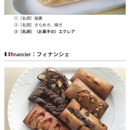
①［名詞］稲妻
②［名詞］きらめき、輝き
③［名詞］（お菓子の）エクレア
financier：フィナンシェ