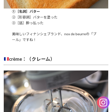
①［名詞］バター
②［形容詞］バターを塗った
③［話］酔っ払った
美味しいフィナンシェブランド、nox de beurreの「ブ
ール」ですね！
crème：（クレーム）