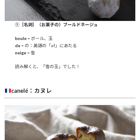
①［名詞］（お菓子の）ブールドネージュ
boule
= ボール、玉
de
= の：英語の「of」にあたる
neige
= 雪
読み解くと、「雪の玉」でした！
cane
lé
：カヌレ