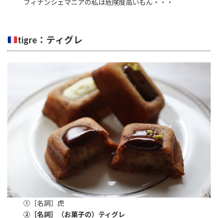
フィナンシェマニアの私は危険度高いもん・・・
tigre：ティグレ
①［名詞］虎
②［名詞］（お菓子の）ティグレ