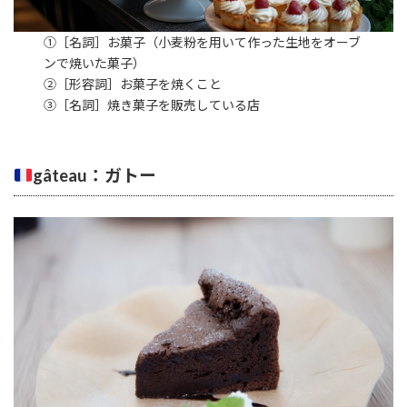
①［名詞］お菓子（小麦粉を用いて作った生地をオーブ
ンで焼いた菓子）
②［形容詞］お菓子を焼くこと
③［名詞］焼き菓子を販売している店
gâteau：ガトー