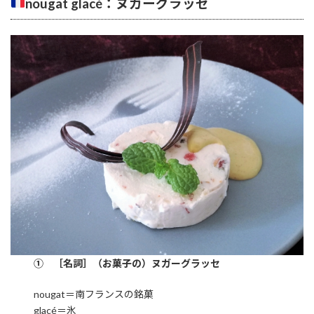
nougat glacé：ヌガーグラッセ
① ［名詞］（お菓子の）ヌガーグラッセ
nougat＝南フランスの銘菓
glacé＝氷