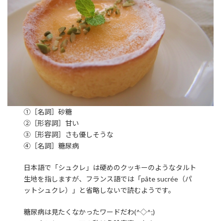
①［名詞］砂糖
②［形容詞］甘い
③［形容詞］さも優しそうな
④［名詞］糖尿病
日本語で「シュクレ」は硬めのクッキーのようなタルト
生地を指しますが、フランス語では「pâte sucrée（パ
ットシュクレ）」と省略しないで読むようです。
糖尿病は見たくなかったワードだわ(^◇^;)