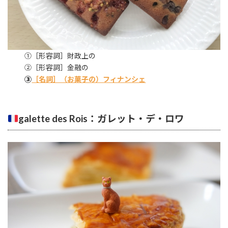
①［形容詞］財政上の
②［形容詞］金融の
③
［名詞］（お菓子の）フィナンシェ
galette des Rois
：ガレット・デ・ロワ