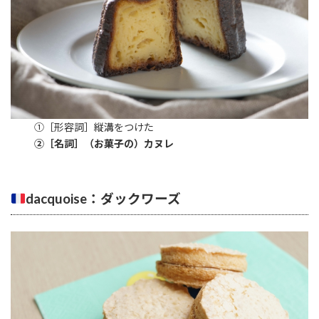
①［形容詞］縦溝をつけた
②［名詞］（お菓子の）カヌレ
dacquoise：ダックワーズ